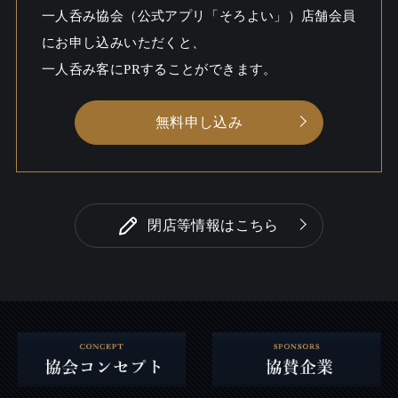
こだわる / ビール
一人呑み協会（公式アプリ「そろよい」）店舗会員
にお申し込みいただくと、
一人呑み
出会いあるかも / しっとり
シーン
一人呑み客にPRすることができます。
無料申し込み
閉店等情報はこちら