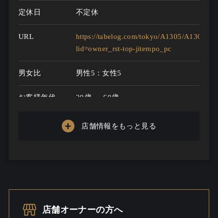
定休日
不定休
URL
https://tabelog.com/tokyo/A1305/A130503
lid=owner_rst-top-jitempo_pc
男女比
男性5：女性5
お客様年代
20歳 ～ 60歳
一人呑み
充実
店舗情報をもっと見る
メニュー
お酒の種類
30
一人呑み予算
1500円～3000円
お酒
ワインこだわる / 酒こだわる / 焼酎
店舗オーナーの方へ